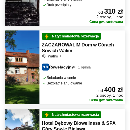
Brak przedpłaty
310 zł
od
2 osoby, 1 noc
Cena gwarantowana
Natychmiastowa rezerwacja
ZACZAROWALIM Dom w Górach
Sowich Walim
Walim
Rewelacyjny
9.8
1 opinia
Śniadania w cenie
Bezpłatne anulowanie
400 zł
od
2 osoby, 1 noc
Cena gwarantowana
Natychmiastowa rezerwacja
Hotel Dębowy Biowellness & SPA
Góry Sowie Bielawa