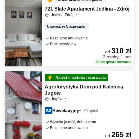
721 Slate Apartament Jedlina - Zdrój
Jedlina-Zdrój
Nowość w Nocowaniu!
Bezpłatne anulowanie
Brak przedpłaty
310 zł
od
2 osoby, 1 noc
Cena gwarantowana
Natychmiastowa rezerwacja
Agroturystyka Dom pod Kalenicą
Jugów
Jugów
Rewelacyjny
9.9
39 opinii
Wysoka jakość, dobra cena
Bezpłatne anulowanie
265 zł
od