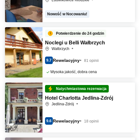
Ludwikowice Kłodzkie
Nowość w Nocowaniu!
Potwierdzenie do 24 godzin
Noclegi u Belli Wałbrzych
Wałbrzych
Rewelacyjny
9.7
81 opinii
Wysoka jakość, dobra cena
Natychmiastowa rezerwacja
Hotel Charlotta Jedlina-Zdrój
Jedlina-Zdrój
Rewelacyjny
9.6
18 opinii