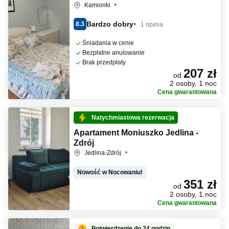
Kamionki
Bardzo dobry
8.3
1 opinia
Śniadania w cenie
Bezpłatne anulowanie
Brak przedpłaty
207 zł
od
2 osoby, 1 noc
Cena gwarantowana
Natychmiastowa rezerwacja
Apartament Moniuszko Jedlina -
Zdrój
Jedlina-Zdrój
Nowość w Nocowaniu!
351 zł
od
2 osoby, 1 noc
Cena gwarantowana
Potwierdzenie do 24 godzin