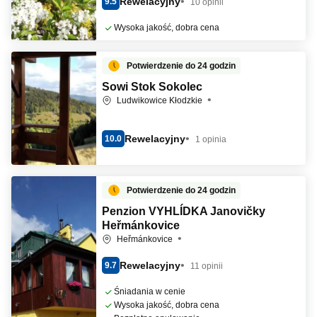
Rewelacyjny
9.5
10 opinii
Wysoka jakość, dobra cena
Potwierdzenie do 24 godzin
Sowi Stok Sokolec
Ludwikowice Kłodzkie
Rewelacyjny
10.0
1 opinia
Potwierdzenie do 24 godzin
Penzion VYHLÍDKA Janovičky
Heřmánkovice
Heřmánkovice
Rewelacyjny
9.7
11 opinii
Śniadania w cenie
Wysoka jakość, dobra cena