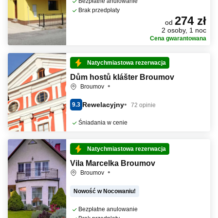
Bezpłatne anulowanie
Brak przedpłaty
274 zł
od
2 osoby, 1 noc
Cena gwarantowana
Natychmiastowa rezerwacja
Dům hostů klášter Broumov
Broumov
Rewelacyjny
9.3
72 opinie
Śniadania w cenie
Natychmiastowa rezerwacja
Vila Marcelka Broumov
Broumov
Nowość w Nocowaniu!
Bezpłatne anulowanie