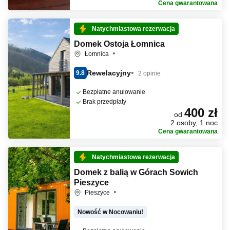
Cena gwarantowana
Natychmiastowa rezerwacja
Domek Ostoja Łomnica
Łomnica
Rewelacyjny
9.8
2 opinie
Bezpłatne anulowanie
Brak przedpłaty
400 zł
od
2 osoby, 1 noc
Cena gwarantowana
Natychmiastowa rezerwacja
Domek z balią w Górach Sowich
Pieszyce
Pieszyce
Nowość w Nocowaniu!